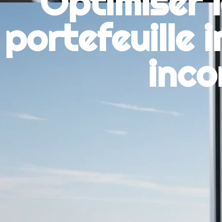
Optimiser 
portefeuille i
inco