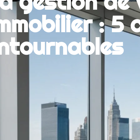
la gestion de 
mmobilier : 5 
ntournables