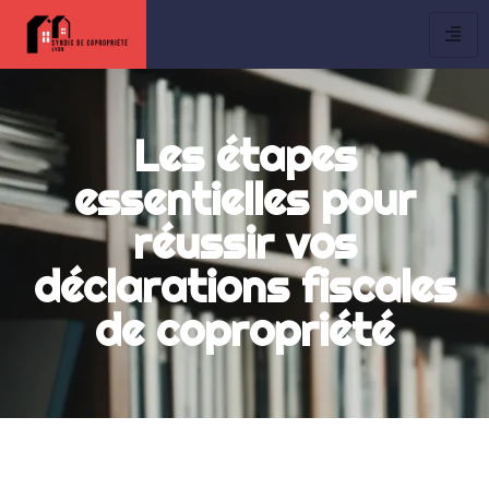
Les étapes
essentielles pour
réussir vos
déclarations fiscales
de copropriété