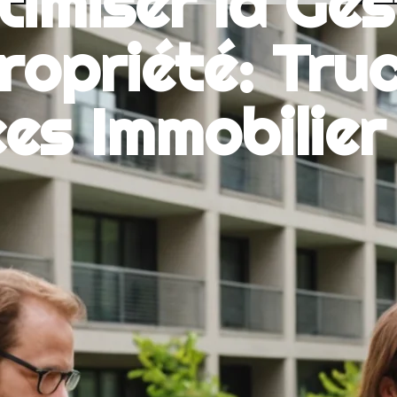
miser la Ges
ropriété: Truc
es Immobilier